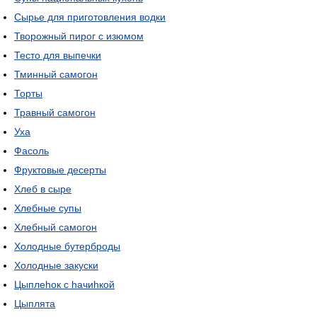
Сырье для приготовления водки
Творожный пирог с изюмом
Тесто для выпечки
Тминный самогон
Торты
Травный самогон
Уха
Фасоль
Фруктовые десерты
Хлеб в сыре
Хлебные супы
Хлебный самогон
Холодные бутерброды
Холодные закуски
Цыплеhок с hачиhкой
Цыплята