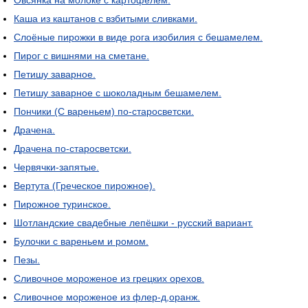
Овсянка на молоке с картофелем.
Каша из каштанов с взбитыми сливками.
Слоёные пирожки в виде рога изобилия с бешамелем.
Пирог с вишнями на сметане.
Петишу заварное.
Петишу заварное с шоколадным бешамелем.
Пончики (С вареньем) по-старосветски.
Драчена.
Драчена по-старосветски.
Червячки-запятые.
Вертута (Греческое пирожное).
Пирожное туринское.
Шотландские свадебные лепёшки - русский вариант.
Булочки с вареньем и ромом.
Пезы.
Сливочное мороженое из грецких орехов.
Сливочное мороженое из флер-д,оранж.