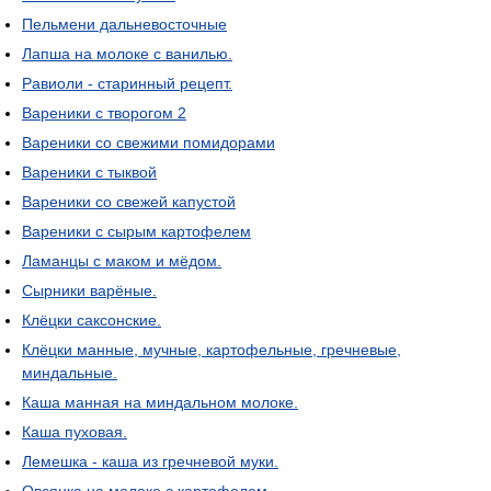
Пельмени дальневосточные
Лапша на молоке с ванилью.
Равиоли - старинный рецепт.
Вареники с творогом 2
Вареники со свежими помидорами
Вареники с тыквой
Вареники со свежей капустой
Вареники с сырым картофелем
Ламанцы с маком и мёдом.
Сырники варёные.
Клёцки саксонские.
Клёцки манные, мучные, картофельные, гречневые,
миндальные.
Каша манная на миндальном молоке.
Каша пуховая.
Лемешка - каша из гречневой муки.