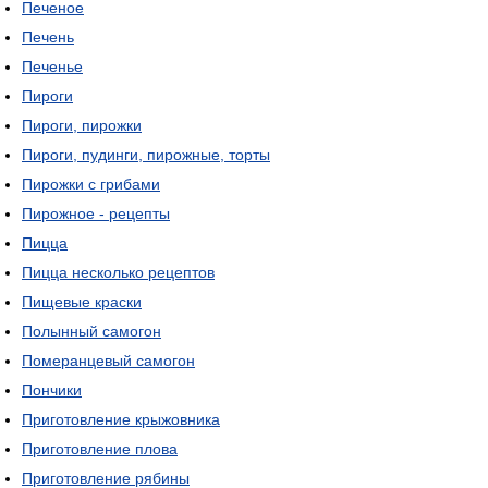
Печеное
Печень
Печенье
Пироги
Пироги, пирожки
Пироги, пудинги, пирожные, торты
Пирожки с грибами
Пирожное - рецепты
Пицца
Пицца несколько рецептов
Пищевые краски
Полынный самогон
Померанцевый самогон
Пончики
Приготовление крыжовника
Приготовление плова
Приготовление рябины