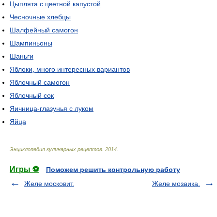
Цыплята с цветной капустой
Чесночные хлебцы
Шалфейный самогон
Шампиньоны
Шаньги
Яблоки, много интересных вариантов
Яблочный самогон
Яблочный сок
Яичница-глазунья с луком
Яйца
Энциклопедия кулинарных рецептов
.
2014
.
Игры ⚽
Поможем решить контрольную работу
Желе московит.
Желе мозаика.