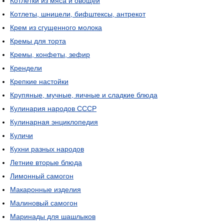
Котлетки из мяса и овощей
Котлеты, шницели, бифштексы, антрекот
Крем из сгущенного молока
Кремы для торта
Кремы, конфеты, зефир
Крендели
Крепкие настойки
Крупяные, мучные, яичные и сладкие блюда
Кулинария народов СССР
Кулинарная энциклопедия
Куличи
Кухни разных народов
Летние вторые блюда
Лимонный самогон
Макаронные изделия
Малиновый самогон
Маринады для шашлыков