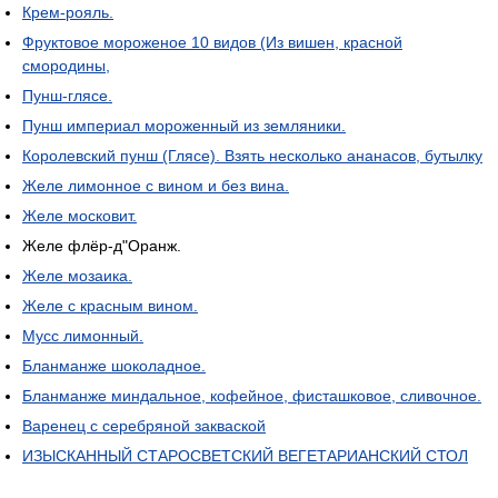
Крем-рояль.
Фруктовое мороженое 10 видов (Из вишен, красной
смородины,
Пунш-глясе.
Пунш империал мороженный из земляники.
Королевский пунш (Глясе). Взять несколько ананасов, бутылку
Желе лимонное с вином и без вина.
Желе московит.
Желе флёр-д"Оранж.
Желе мозаика.
Желе с красным вином.
Мусс лимонный.
Бланманже шоколадное.
Бланманже миндальное, кофейное, фисташковое, сливочное.
Варенец с серебряной закваской
ИЗЫСКАННЫЙ СТАРОСВЕТСКИЙ ВЕГЕТАРИАНСКИЙ СТОЛ